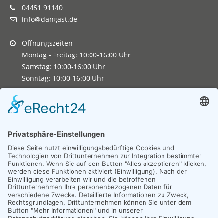
04451 91140
info@dangast.de
Öffnungszeiten
Montag - Freitag: 10:00-16:00 Uhr
Samstag: 10:00-16:00 Uhr
Sonntag: 10:00-16:00 Uhr
Copyright 2026. All Rights Reserved.
Impressum
Datenschutz
Erklärung zur Barrierefreiheit
Unexpected Application Error!
crypto.randomUUID is not a function
TypeError: crypto.randomUUID is not a function

    at JS.mc.suspense (https://search-interface.b