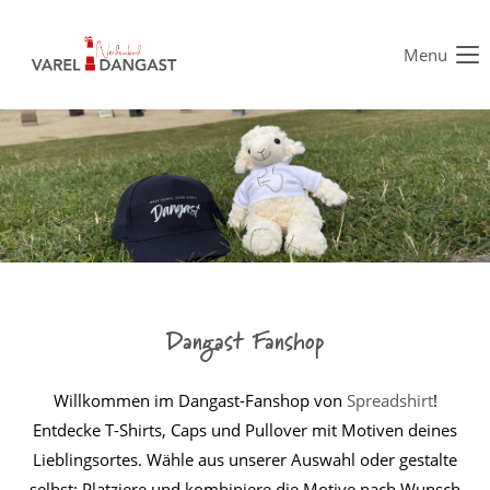
Menu
Der Eintrag "offcanvas-col1" existiert leider nicht.
Der Eintrag "offcanvas-col2" existiert leider nicht.
Der Eintrag "offcanvas-col3" existiert leider nicht.
Der Eintrag "offcanvas-col4" existiert leider nicht.
Dangast Fanshop
Willkommen im Dangast-Fanshop von
Spreadshirt
!
Entdecke T-Shirts, Caps und Pullover mit Motiven deines
Lieblingsortes. Wähle aus unserer Auswahl oder gestalte
selbst: Platziere und kombiniere die Motive nach Wunsch