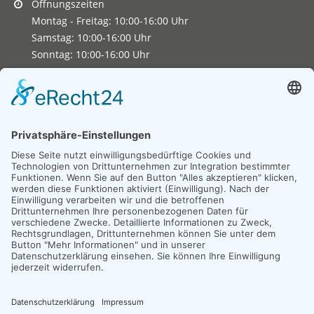
Öffnungszeiten
Montag - Freitag: 10:00-16:00 Uhr
Samstag: 10:00-16:00 Uhr
Sonntag: 10:00-16:00 Uhr
Copyright 2026. All Rights Reserved.
Impressum
Datenschutz
Erklärung zur Barrierefreiheit
Unexpected Application Error!
crypto.randomUUID is not a function
TypeError: crypto.randomUUID is not a function

    at JS.mc.suspense (https://search-interface.b
    at https://search-interface.branchly.io/asset
    at https://search-interface.branchly.io/asset
    at AS (https://search-interface.branchly.io/a
    at https://search-interface.branchly.io/asset