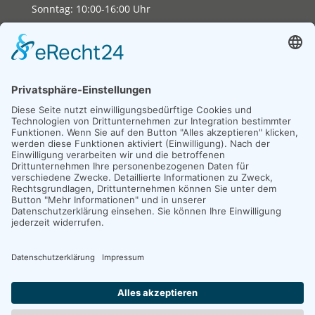
Sonntag: 10:00-16:00 Uhr
Copyright 2026. All Rights Reserved.
Impressum
Datenschutz
Erklärung zur Barrierefreiheit
Unexpected Application Error!
crypto.randomUUID is not a function
TypeError: crypto.randomUUID is not a function

    at JS.mc.suspense (https://search-interface.b
    at https://search-interface.branchly.io/asset
    at https://search-interface.branchly.io/asset
    at AS (https://search-interface.branchly.io/a
    at https://search-interface.branchly.io/asset
    at https://search-interface.branchly.io/asset
    at https://search-interface.branchly.io/asset