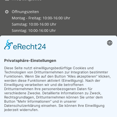
Öffnungszeiten
Montag - Freitag: 10:00-16:00 Uhr
Samstag: 10:00-16:00 Uhr
Sonntag: 10:00-16:00 Uhr
Copyright 2026. All Rights Reserved.
Impressum
Datenschutz
Erklärung zur Barrierefreiheit
Unexpected Application Error!
crypto.randomUUID is not a function
TypeError: crypto.randomUUID is not a function

    at JS.mc.suspense (https://search-interface.b
    at https://search-interface.branchly.io/asset
    at https://search-interface.branchly.io/asset