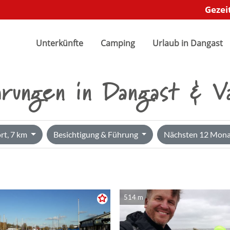
Gezei
"offcanvas-col2" existiert
Der Eintrag "offcanvas-col3" e
.
Unterkünfte
Camping
leider nicht.
Urlaub in Dangast
rungen in Dangast & V