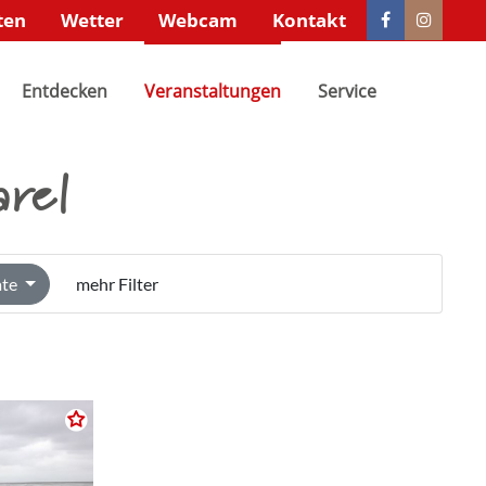
ten
Wetter
Webcam
Kontakt
xistiert
Der Eintrag "offcanvas-col4" existiert
Entdecken
leider nicht.
Veranstaltungen
Service
arel