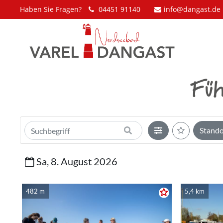
Haben Sie Fragen?
04451 91140
info@dangast.de
Der Eintrag "offcanvas-col1" existiert
Der Eintrag 
leider nicht.
leider nicht
Füh