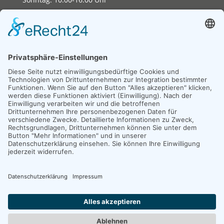
Copyright 2026. All Rights Reserved.
Impressum
Datenschutz
Erklärung zur Barrierefreiheit
Unexpected Application Error!
crypto.randomUUID is not a function
TypeError: crypto.randomUUID is not a function

    at JS.mc.suspense (https://search-interface.b
    at https://search-interface.branchly.io/asset
    at https://search-interface.branchly.io/asset
    at AS (https://search-interface.branchly.io/a
    at https://search-interface.branchly.io/asset
    at https://search-interface.branchly.io/asset
    at https://search-interface.branchly.io/asset